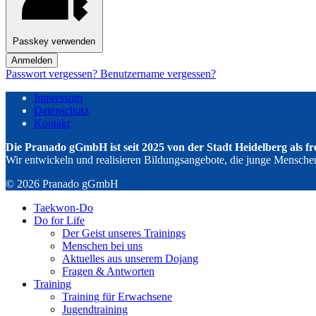
Passkey verwenden
Anmelden
Passwort vergessen?
Benutzername vergessen?
Impressum
Datenschutz
Kontakt
Die Pranado gGmbH ist seit 2025 von der Stadt Heidelberg als f
Wir entwickeln und realisieren Bildungsangebote, die junge Menschen s
© 2026 Pranado gGmbH
Taekwon-Do
Do for Life
Der Geist unseres Trainings
Menschen bei uns
Aktuelles aus unserem Dojang
Fragen & Antworten
Training
Training für Erwachsene
Jugendtraining