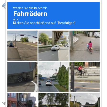
Taekwon-Do
Do for Life
Der Geist unseres Trainings
Menschen bei uns
Aktuelles aus unserem Dojang
Fragen & Antworten
Training
Training für Erwachsene
Jugendtraining
Kindertraining
Mudokids
Power-Ferien
Hier findest du uns
Probetraining vereinbaren
Kontakt
Spenden
Taekwon-Do Academy
Mitgliederplattform
Sprache auswählen