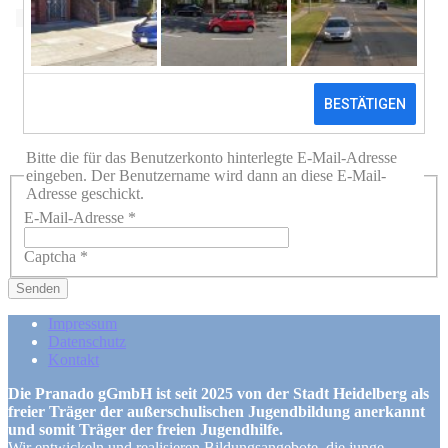
Bitte die für das Benutzerkonto hinterlegte E-Mail-Adresse
eingeben. Der Benutzername wird dann an diese E-Mail-
Adresse geschickt.
E-Mail-Adresse
*
Captcha
*
Senden
Impressum
Datenschutz
Kontakt
Die Pranado gGmbH ist seit 2025 von der Stadt Heidelberg als
freier Träger der außerschulischen Jugendbildung anerkannt
und somit Träger der freien Jugendhilfe.
Wir entwickeln und realisieren Bildungsangebote, die junge