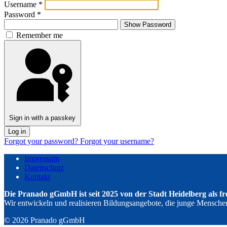
Username
*
Password
*
Show Password
Remember me
Sign in with a passkey
Log in
Forgot your password?
Forgot your username?
Impressum
Datenschutz
Kontakt
Die Pranado gGmbH ist seit 2025 von der Stadt Heidelberg als f
Wir entwickeln und realisieren Bildungsangebote, die junge Menschen s
© 2026 Pranado gGmbH